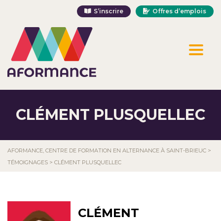
S’inscrire
Offres d’emplois
Toggl
naviga
CLÉMENT PLUSQUELLEC
AFORMANCE, CENTRE DE FORMATION EN ALTERNANCE À SAINT-BRIEUC
>
TÉMOIGNAGES
>
CLÉMENT PLUSQUELLEC
CLÉMENT