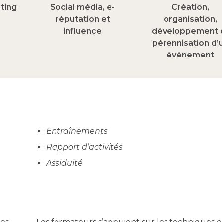
ting
Social média, e-
Création,
réputation et
organisation,
influence
développement 
pérennisation d’
événement
Entraînements
Rapport d’activités
Assiduité
des
Les formateurs s’appuient sur les techniques e