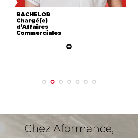
BACHELOR
Chargé(e)
d’Affaires
Commerciales
EN SAVOIR PLUS
Chez Aformance,