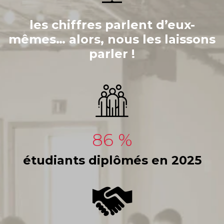
les chiffres parlent d’eux-
mêmes… alors, nous les laissons
parler !
86
étudiants diplômés en 2025