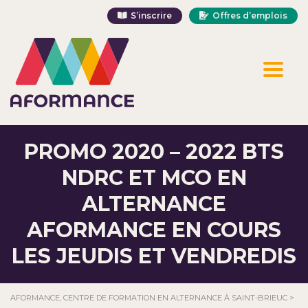
S’inscrire
Offres d’emplois
Toggl
naviga
PROMO 2020 – 2022 BTS
NDRC ET MCO EN
ALTERNANCE
AFORMANCE EN COURS
LES JEUDIS ET VENDREDIS
AFORMANCE, CENTRE DE FORMATION EN ALTERNANCE À SAINT-BRIEUC
>